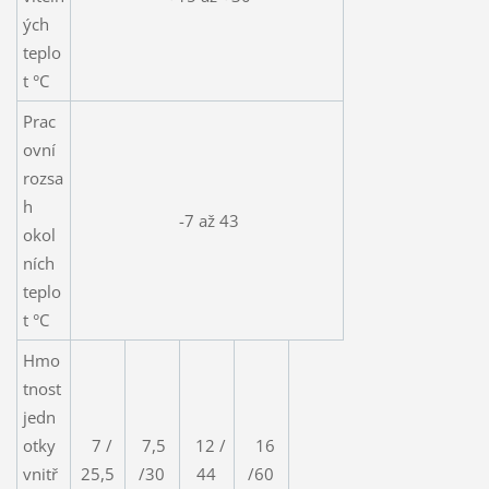
ých
teplo
t °C
Prac
ovní
rozsa
h
-7 až 43
okol
ních
teplo
t °C
Hmo
tnost
jedn
otky
7 /
7,5
12 /
16
vnitř
25,5
/30
44
/60