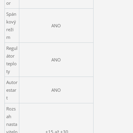
or
Spán
kový
ANO
reži
m
Regul
átor
ANO
teplo
ty
Autor
estar
ANO
t
Rozs
ah
nasta
viteln
+15 až +30