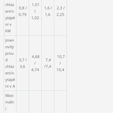
chlaz
1,01
0,8 /
1,6 /
2,3 /
ení/v
/
0,79
1,6
2,25
ytápě
1,02
ní v
kW
Jmen
ovitý
prou
4,68
10,7
d
3,7 /
7,4
/
/
chlaz
3,6
/7,4
4,74
10,4
ení/v
ytápě
ní v A
Maxi
máln
í