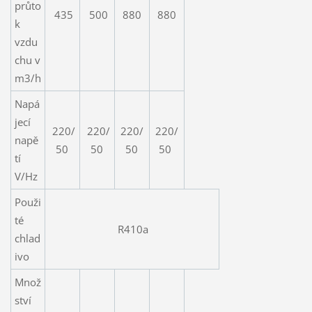
průto
435
500
880
880
k
vzdu
chu v
m3/h
Napá
jecí
220/
220/
220/
220/
napě
50
50
50
50
tí
V/Hz
Použi
té
R410a
chlad
ivo
Množ
ství