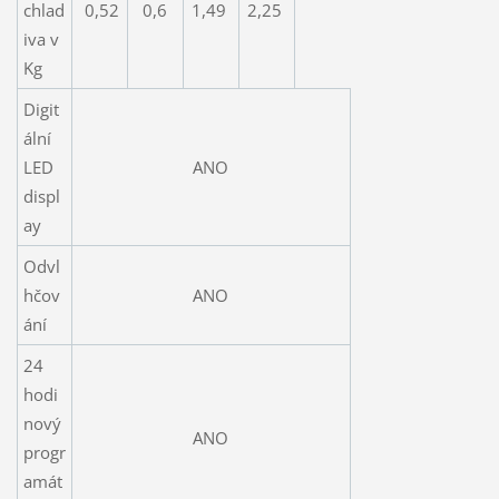
chlad
0,52
0,6
1,49
2,25
iva v
Kg
Digit
ální
LED
ANO
displ
ay
Odvl
hčov
ANO
ání
24
hodi
nový
ANO
progr
amát