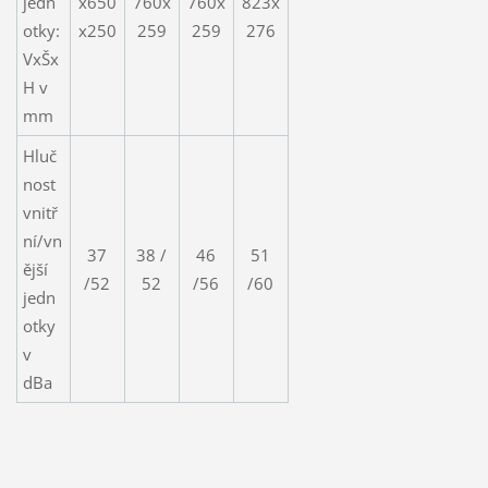
jedn
x650
760x
760x
823x
otky:
x250
259
259
276
VxŠx
H v
mm
Hluč
nost
vnitř
ní/vn
37
38 /
46
51
ější
/52
52
/56
/60
jedn
otky
v
dBa