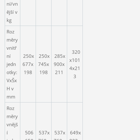
ní/vn
ější v
kg
Roz
měry
vnitř
320
ní
250x
250x
285x
x101
jedn
677x
745x
900x
4x21
otky:
198
198
211
3
VxŠx
H v
mm
Roz
měry
vnějš
í
506
537x
537x
649x