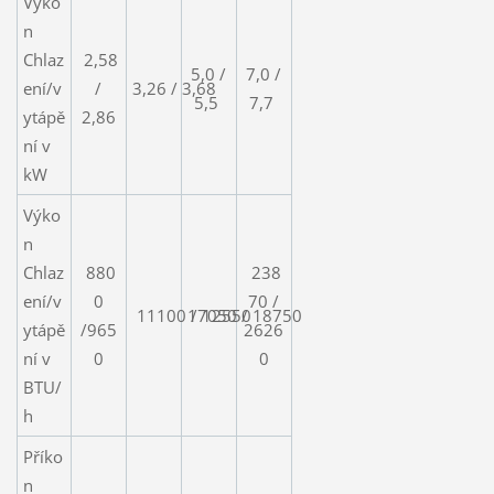
Výko
n
Chlaz
2,58
5,0 /
7,0 /
ení/v
/
3,26 / 3,68
5,5
7,7
ytápě
2,86
ní v
kW
Výko
n
Chlaz
880
238
ení/v
0
70 /
11100 / 12550
17050 / 18750
ytápě
/965
2626
ní v
0
0
BTU/
h
Příko
n