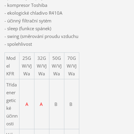
- kompresor Toshiba
- ekologické chladivo R410A
- účinný filtrační sytém
- sleep (funkce spánek)
- swing (směrování proudu vzduchu
- spolehlivost
Mod
25G
32G
50G
70G
el
W/VJ
W/VJ
W/VJ
W/VJ
KFR
Wa
Wa
Wa
Wa
Třída
ener
getic
A
A
B
B
ké
účinn
osti