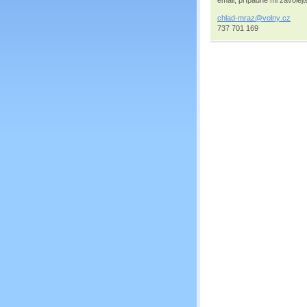
chlad-mr
az@volny
.cz
737 701 169