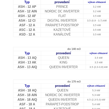
Typ
provedení
výkon chlazení
ASH - 12 AP
PRINCE
3,2 kW
ASH - 12 AIN
NORDIC DC INVERTER
3,2 kW
ASH - 12 AF
FLAT
3,5 kW
ASH - 12 CI
DIGITAL INVERTER
3,5 (0,9 - 3,7) kW
ASF - 12 A
PARAPET-PODSTROP
3,5 kW
ASC - 12 A
KAZETOVÉ
3,5 kW
ASD - 12 A
KANÁLOVÉ
3,5 kW
do 140 m3
Typ
provedení
výkon chlazení
ASH - 13 AQ
QUEEN
3,5 kW
ASH - 13 AK
KING
3,5 kW
ASH - 13 AIQ
QUEEN INVERTER
3,5 (2,0-3,8) kW
do 170 m3
Typ
provedení
výkon chlazení
ASH - 18 AQ
QUEEN
5,3 kW
ASH - 18 AIN
NORDIC DC INVERTER
5,3 kW
ASH - 18 AIQ
QUEEN INVERTER
4,5 (2,3-5,0) kW
ASF - 18 A
PARAPET-PODSTROP
5,4 kW
ASC - 18 A
KAZETOVÉ
5,0 kW