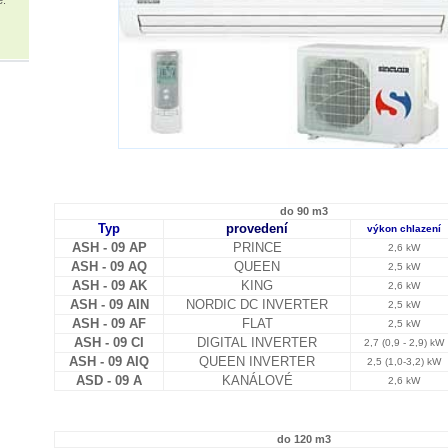
do 90 m3
Typ
provedení
výkon chlazení
ASH - 09 AP
PRINCE
2,6 kW
ASH - 09 AQ
QUEEN
2,5 kW
ASH - 09 AK
KING
2,6 kW
ASH - 09 AIN
NORDIC DC INVERTER
2,5 kW
ASH - 09 AF
FLAT
2,5 kW
ASH - 09 CI
DIGITAL INVERTER
2,7 (0,9 - 2,9) kW
ASH - 09 AIQ
QUEEN INVERTER
2,5 (1,0-3,2) kW
ASD - 09 A
KANÁLOVÉ
2,6 kW
do 120 m3