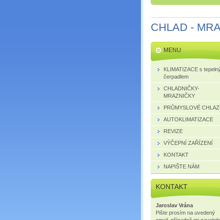
CHLAD - MR
MENU
KLIMATIZACE s tepeln
čerpadlem
CHLADNIČKY-
MRAZNIČKY
PRŮMYSLOVÉ CHLAZ
AUTOKLIMATIZACE
REVIZE
VÝČEPNÍ ZAŘÍZENÍ
KONTAKT
NAPIŠTE NÁM
KONTAKT
Jaroslav Vrána
Pište prosím na uvedený
email, případně mi zavolejt