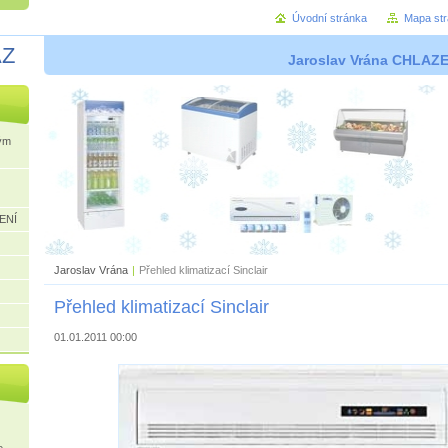
Úvodní stránka
Mapa st
AZ
Jaroslav Vrána CHLAZ
ým
ENÍ
Jaroslav Vrána
|
Přehled klimatizací Sinclair
Přehled klimatizací Sinclair
01.01.2011 00:00
e.